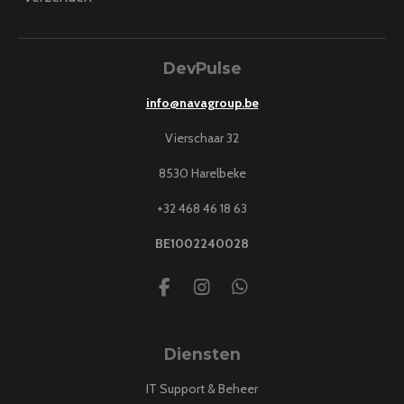
DevPulse
info@navagroup.be
Vierschaar 32
8530 Harelbeke
+32 468 46 18 63
BE1002240028
F
I
W
a
n
h
c
s
a
e
t
t
Diensten
b
a
s
o
g
A
IT Support & Beheer
o
r
p