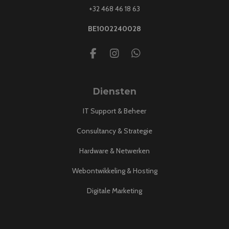
+32 468 46 18 63
BE1002240028
F
I
W
a
n
h
c
s
a
e
t
t
Diensten
b
a
s
o
g
A
IT Support & Beheer
o
r
p
k
a
p
Consultancy & Strategie
m
Hardware & Netwerken
Webontwikkeling & Hosting
Digitale Marketing